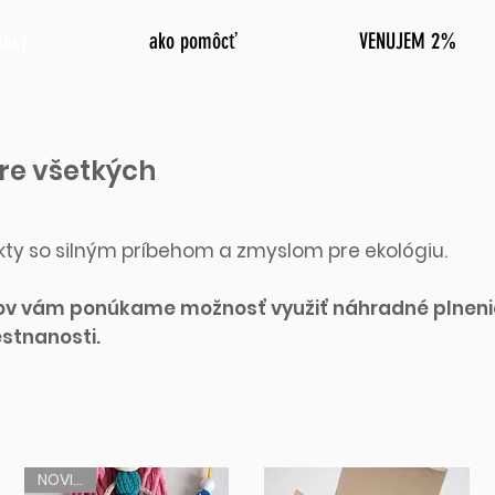
obky
ako pomôcť
VENUJEM 2%
re všetkých
ukty so silným príbehom a zmyslom pre ekológiu.
tov vám ponúkame možnosť využiť náhradné plneni
stnanosti.
NOVINKA