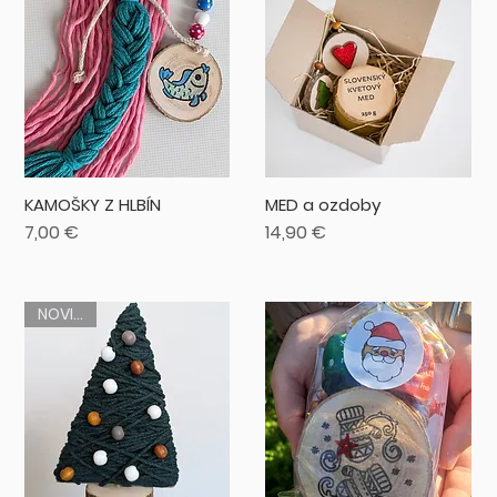
KAMOŠKY Z HLBÍN
MED a ozdoby
Cena
Cena
7,00 €
14,90 €
NOVINKA