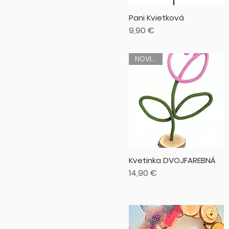
Pani Kvietková
Cena
9,90 €
NOVINKA
Kvetinka DVOJFAREBNÁ
Cena
14,90 €