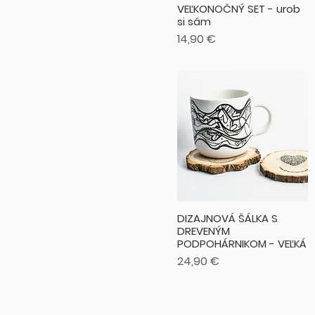
VEĽKONOČNÝ SET - urob
si sám
Cena
14,90 €
DIZAJNOVÁ ŠÁLKA S
DREVENÝM
PODPOHÁRNIKOM - VEĽKÁ
Cena
24,90 €