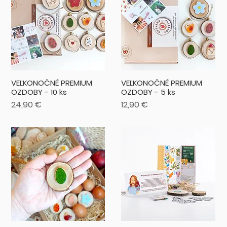
VEĽKONOČNÉ PREMIUM
VEĽKONOČNÉ PREMIUM
OZDOBY - 10 ks
OZDOBY - 5 ks
Cena
Cena
24,90 €
12,90 €