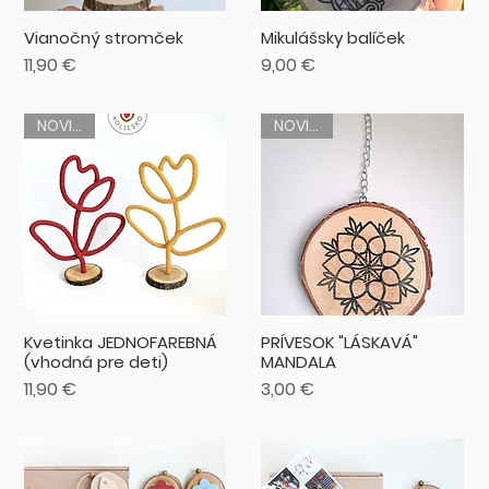
Vianočný stromček
Mikulášsky balíček
Cena
Cena
11,90 €
9,00 €
NOVINKA
NOVINKA
Kvetinka JEDNOFAREBNÁ
PRÍVESOK "LÁSKAVÁ"
(vhodná pre deti)
MANDALA
Cena
Cena
11,90 €
3,00 €