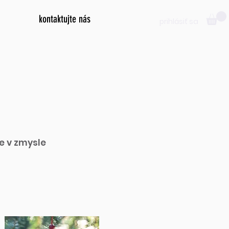
kontaktujte nás
prihlásiť sa
e v zmysle