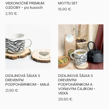
VEĽKONOČNÉ PREMIUM
MOTÝLI SET
OZDOBY - po kusoch
Cena
19,90 €
Cena
2,50 €
DIZAJNOVÁ ŠÁLKA S
DIZAJNOVÁ ŠÁLKA S
DREVENÝM
DREVENÝM
PODPOHÁRNIKOM - MALÁ
PODPOHÁRNIKOM A
VOŇAVÝM ČAJÍKOM -
Cena
21,90 €
VEĽKÁ
Cena
29,90 €