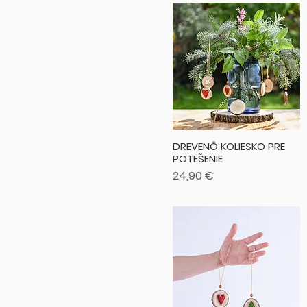
DREVENÔ KOLIESKO PRE
POTEŠENIE
Cena
24,90 €