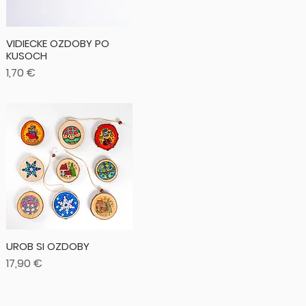
VIDIECKE OZDOBY PO
KUSOCH
Cena
1,70 €
UROB SI OZDOBY
Cena
17,90 €