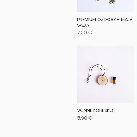
PREMIUM OZDOBY - MALÁ
SADA
Cena
7,00 €
VONNÉ KOLIESKO
Cena
5,90 €