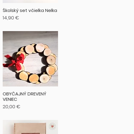
Školský set včielka Nelka
Cena
14,90 €
OBYČAJNÝ DREVENÝ
VENIEC
Cena
20,00 €