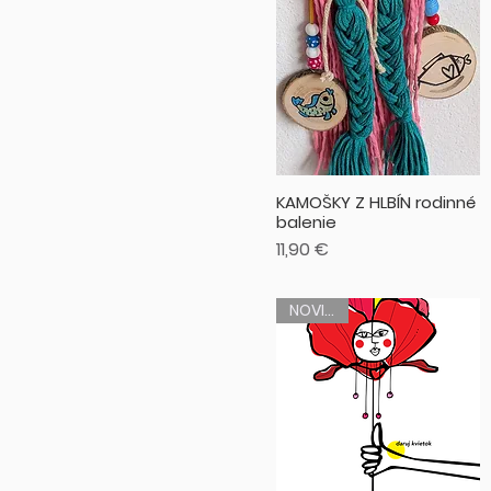
KAMOŠKY Z HLBÍN rodinné
balenie
Cena
11,90 €
NOVINKA