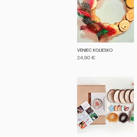
VENIEC KOLIESKO
Cena
24,90 €