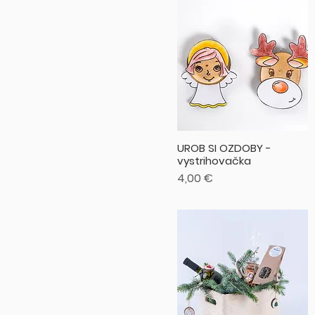
UROB SI OZDOBY -
vystrihovačka
Cena
4,00 €