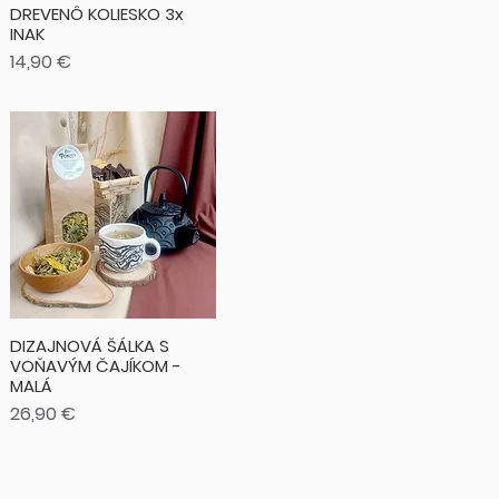
DREVENÔ KOLIESKO 3x
INAK
Cena
14,90 €
DIZAJNOVÁ ŠÁLKA S
VOŇAVÝM ČAJÍKOM -
MALÁ
Cena
26,90 €