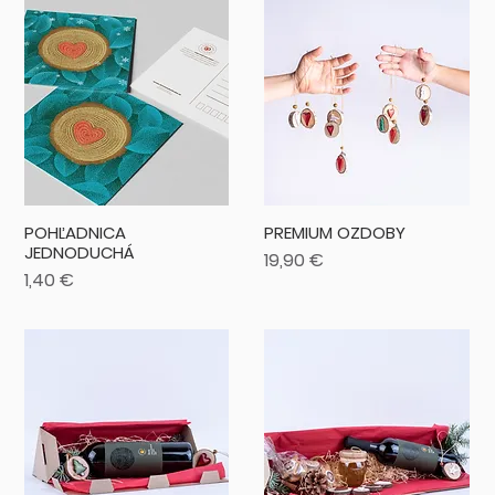
POHĽADNICA
PREMIUM OZDOBY
JEDNODUCHÁ
Cena
19,90 €
Cena
1,40 €