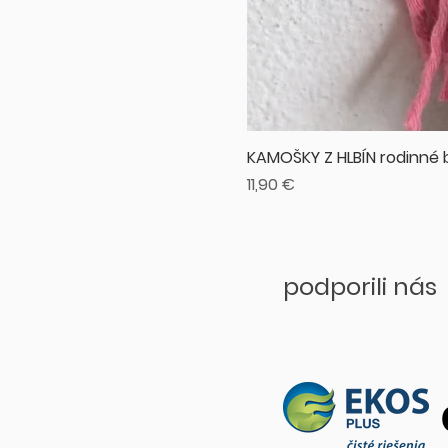
KAMOŠKY Z HLBÍN rodinné 
Cena
11,90 €
podporili nás