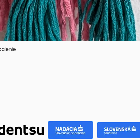
balenie
Rychlý náhled