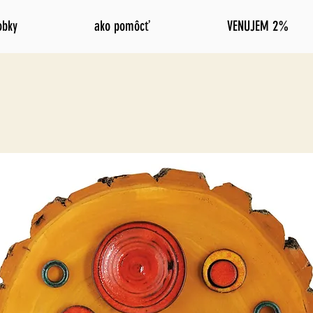
obky
ako pomôcť
VENUJEM 2%