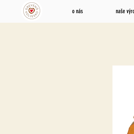
o nás
naše výr