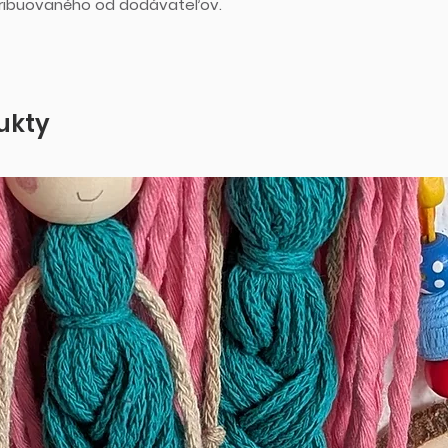
stribuovaného od dodávateľov.
ukty