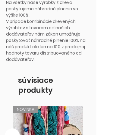
Na všetky naše výrobky z dreva
poskytujeme náhradné plnenie vo
výške 100%.
V prípade kombinácie drevených
výrobkov s tovarom od našich
dodávateľov nám zákon umožňuje
poskytovať náhradné plnenie 100% na
náš produkt ale len na 10% z predajnej
hodnoty tovaru distribuovaného od
dodávateľov.
súvisiace
produkty
NOVINKA
NOVINKA