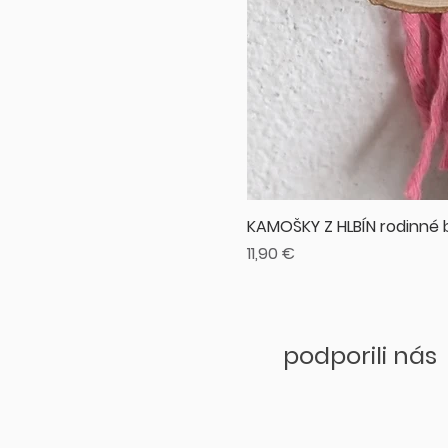
KAMOŠKY Z HLBÍN rodinné 
Cena
11,90 €
podporili nás