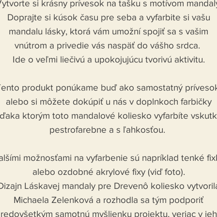
ytvorte si krásny prívesok na tašku s motívom mandal
Doprajte si kúsok času pre seba a vyfarbite si vašu
mandalu lásky, ktorá vám umožní spojiť sa s vašim
vnútrom a privedie vás naspäť do vášho srdca.
Ide o veľmi liečivú a upokojujúcu tvorivú aktivitu.
Tento produkt ponúkame buď ako samostatný prívesok
alebo si môžete dokúpiť u nás v doplnkoch farbičky
ďaka ktorým toto mandalové koliesko vyfarbíte vskut
pestrofarebne a s ľahkosťou.
alšími možnosťami na vyfarbenie sú napríklad tenké fix
alebo ozdobné akrylové fixy (viď foto).
Dizajn Láskavej mandaly pre Drevenô koliesko vytvoril
Michaela Zelenková a rozhodla sa tým podporiť
redovšetkým samotnú myšlienku projektu, veriac v je