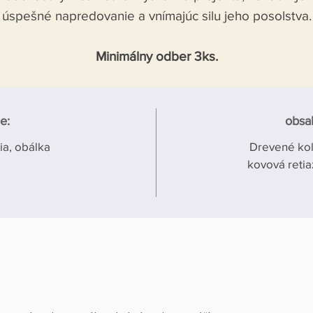
úspešné napredovanie a vnímajúc silu jeho posolstva.
Minimálny odber 3ks.
e:
obsah
ia, obálka
Drevené kol
kovová reti