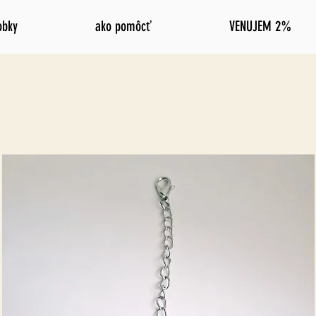
obky
ako pomôcť
VENUJEM 2%