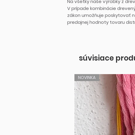
Na všetky naše výrobky z dre
V prípade kombinácie dreven
zákon umožňuje poskytovať ná
predajnej hodnoty tovaru di
súvisiace prod
NOVINKA