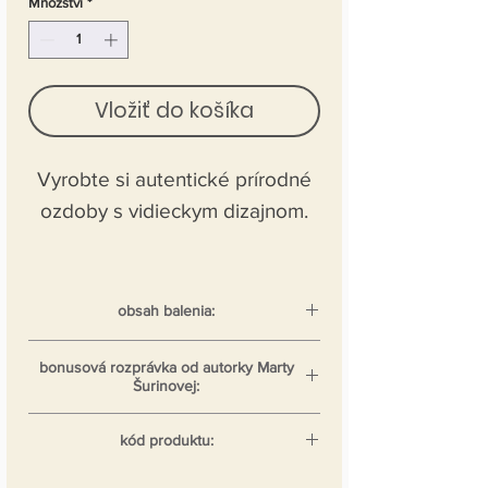
Množství
*
Vložiť do košíka
Vyrobte si autentické prírodné
ozdoby s vidieckym dizajnom.
obsah balenia:
50 ks drevených prírodných
bonusová rozprávka od autorky Marty
krúžkov, 50 ks ozdobných
Šurinovej:
drevených gombíkov, flitre a šnúrky
Rozprávka o koliesku, ktoré
na prevliekanie
kód produktu:
nakoniec stretlo šťastie
MŠVO2020